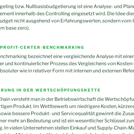
eting bzw. Nullbasisbudgetierung ist eine Analyse- und Pla
ent innerhalb des Controlling eingesetzt wird. Die Idee di
 Budget nicht ausgehend von Erfahrungswerten, sondern vom 
om base zero).
 PROFIT-CENTER-BENCHMARKING
chmarking bezeichnet eine vergleichende Analyse mit eine
her und kontinuierlicher Prozess des Vergleichens von Kosten
bsoluter wie in relativer Form mit internen und externen Ref
GERUNG IN DER WERTSCHÖPFUNGSKETTE
Chain versteht man in der Betriebswirtschaft die Wertschöp
rtigen Produkt. Im Wettbewerb um niedrigere Kosten, kürzer
sowie bessere Produkt- und Servicequalität gewinnt die Zus
mer mehr an Bedeutung und ist ein wesentlicher Schlüssel zu
. In vielen Unternehmen stellen Einkauf und Supply-Chain