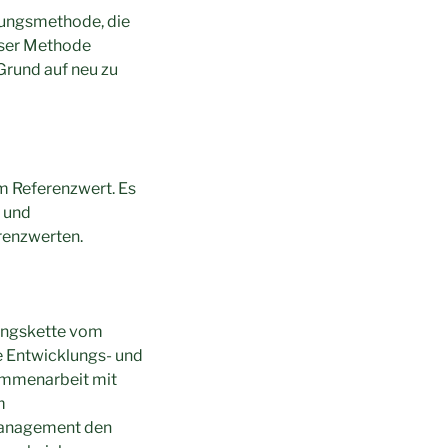
nungsmethode, die
eser Methode
Grund auf neu zu
m Referenzwert. Es
- und
erenzwerten.
fungskette vom
e Entwicklungs- und
ammenarbeit mit
m
-Management den