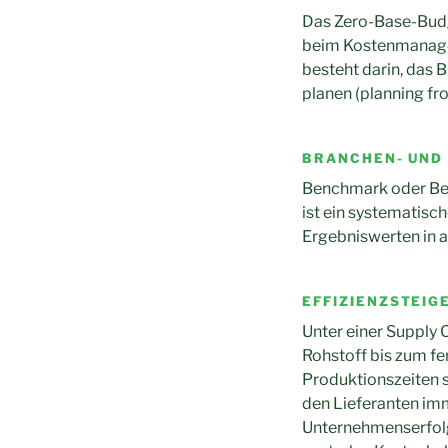
Das Zero-Base-Budg
beim Kostenmanagem
besteht darin, das
planen (planning fr
BRANCHEN- UND
Benchmark oder Ben
ist ein systematisc
Ergebniswerten in a
EFFIZIENZSTEI
Unter einer Supply 
Rohstoff bis zum fe
Produktionszeiten 
den Lieferanten im
Unternehmenserfolg